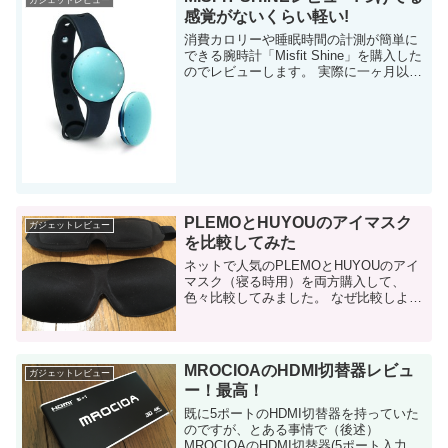
感覚がないくらい軽い!
消費カロリーや睡眠時間の計測が簡単に
できる腕時計「Misfit Shine」を購入した
のでレビューします。 実際に一ヶ月以上
使ってみた感想です。 そもそも、何故買
ったか このブログで何回か書いています
が、私の趣味の一つとして筋トレ...
PLEMOとHUYOUのアイマスク
ガジェットレビュー
を比較してみた
ネットで人気のPLEMOとHUYOUのアイ
マスク（寝る時用）を両方購入して、
色々比較してみました。 なぜ比較しよう
と思ったか 実は、以前にPLEMOのアイ
マスクは既にレビューしています。 この
アイマスク、購...
MROCIOAのHDMI切替器レビュ
ガジェットレビュー
ー！最高！
既に5ポートのHDMI切替器を持っていた
のですが、とある事情で（後述）
MROCIOAのHDMI切替器(5ポート入力）