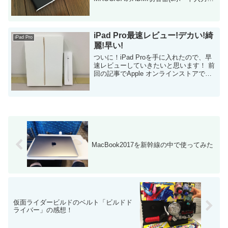
を購入しました。 今の所、最高です！切
り替えも早いし安定している！ 気になっ
ていたFire TV Stickでも...
iPad Pro最速レビュー!デカい!綺
iPad Pro
麗!早い!
ついに！iPad Proを手に入れたので、早
速レビューしていきたいと思います！ 前
回の記事でApple オンラインストアで予
約したと書きましたが、どうやって今日
取得したのでしょうか！？ 発表から待つ
こと約2ヶ月・・・長か...
MacBook2017を新幹線の中で使ってみた
仮面ライダービルドのベルト「ビルドド
ライバー」の感想！