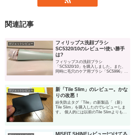
関連記事
フィリップス洗顔ブラシ
ガジェットレビュー
SC5320/10のレビュー!使い勝手
は?
フィリップスの洗顔ブラシ
「SC5320/10」を購入しました。また、
同時に毛穴のケア用ブラシ「SC5996」も
購入したので、まとめて感想・レビュー
します。 購入の動機。プロアクティブの
と比較したかった。 先日、プロアクティ
新「Tile Slim」のレビュー。かな
ブの洗...
ガジェットレビュー
りの改悪！
紛失防止タグ「Tile」の新製品「（新）
Tile Slim」を購入したのでレビューしま
す。 個人的には以前のTile Slimよりも
「かなりの改悪」だと感じました・・・
Tileについて これです。 ＞＞Tile（ア...
MISFIT SHINEレビュー!つけてる
ガジェットレビュー