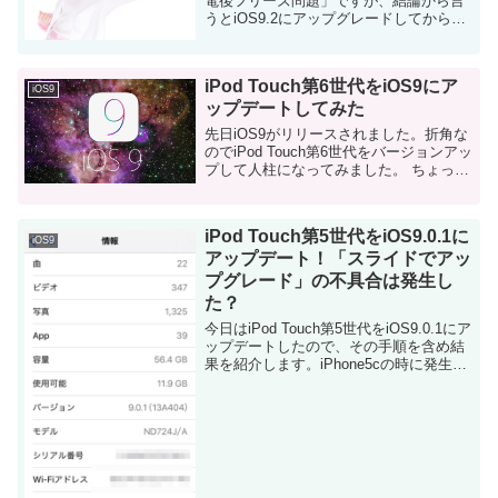
電後フリーズ問題」ですが、結論から言
うとiOS9.2にアップグレードしてから一
切発生していません。 そもそも、
「iPadProの充電後フリーズ問題」とは？
これは（私の環境での挙動の説...
iPod Touch第6世代をiOS9にア
iOS9
ップデートしてみた
先日iOS9がリリースされました。折角な
のでiPod Touch第6世代をバージョンアッ
プして人柱になってみました。 ちょっと
記事が前後しちゃいましたが、アップデ
ートにいたるまでの画面キャプチャもポ
ストしたので、同じくiPod Tou...
iPod Touch第5世代をiOS9.0.1に
iOS9
アップデート！「スライドでアッ
プグレード」の不具合は発生し
た？
今日はiPod Touch第5世代をiOS9.0.1にア
ップデートしたので、その手順を含め結
果を紹介します。iPhone5cの時に発生し
た「スライドでアップグレード」問題は
発生したのでしょうか？ 追記：iOS9.2に
アップデートました...