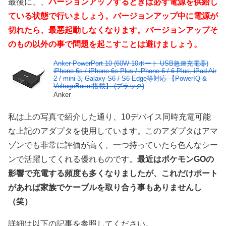
最後に、、
バージョンアップするときは必ず電源を供給し
ている状態で行いましょう。バージョンアップ中に電源が
切れたら、最悪起動しなくなります。バージョンアップそ
のもの以外の事で問題を起こすことは避けましょう。
Anker PowerPort 10 (60W 10ポート USB急速充電器)
iPhone 6s / iPhone 6s Plus / iPhone 6 / 6 Plus, iPad Air
2 / mini 3, Galaxy S6 / S6 Edge等対応 【PowerIQ &
VoltageBosot搭載】 (ブラック)
Anker
私は上の写真で紹介した通り、10デバイス同時充電可能
な上記のアダプタを使用しています。このアダプタはアマ
ゾンでも非常に評価が高く、一つ持っていたら色んなシー
ンで活躍してくれる優れものです。
最近はポケモンGOの
影響で充電する頻度も多くなりましたが、これだけポート
があれば家族でケーブルを取り合う事もありませんし
（笑）
詳細は以下の記事を参照してください。