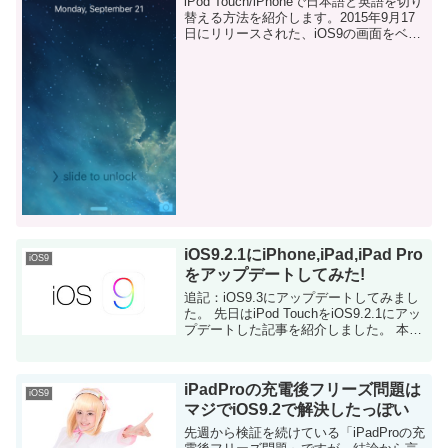
iPod Touch/iPhoneで日本語と英語を切り
替える方法を紹介します。2015年9月17
日にリリースされた、iOS9の画面をベー
スにしています。 iOSは他言語対応をか
なりの精度で実現されているので、殆ど
の言語に各メッセージを...
iOS9.2.1にiPhone,iPad,iPad Pro
iOS9
をアップデートしてみた!
追記：iOS9.3にアップデートしてみまし
た。 先日はiPod TouchをiOS9.2.1にアッ
プデートした記事を紹介しました。 本日
は、私が持っている残りのiOSデバイス
を全てiOS9.2.1にアップ...
iPadProの充電後フリーズ問題は
iOS9
マジでiOS9.2で解決したっぽい
先週から検証を続けている「iPadProの充