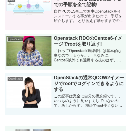
での手順を全て記載!
自作PCのESXi上で無事OpenStackをイ
ンストールする事が出来たので、手順を
紹介します。 とりあえず動かすまでの手
順は全て含めました。必要なイメージの
ダウンロードや事前準備等も全てです。
「OpenStackを一度試して...
Openstack RDOのCentos6イメ
OpenStack
ージでrootを取り返す!
これってOpenstack熟練者には基本的な
事なのでしょうか。。 ちなみに、
Centos6以外でも通用する技のはず。
OpenStackのCentOSのqcow2イメージの
root奪還計画！ です！ OpenStac...
OpenStackの通常QCOW2イメー
OpenStack
ジでrootでログインできるように
する
この記事は完全に自分の備忘録です。。
いつものように見やすくしていないの
で、あしからず。 検証でroot使えないの
は非常に面倒 本番運用で非rootをしてい
るのは良くある事だが、自宅マシンでの
OpenStack検証でrootが使え...