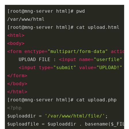
[root@mng-server html]# pwd

/var/www/html

<
html
>
<
body
>
<
form
enctype
=
"multipart/form-data"
action
    UPLOAD FILE : 
<
input
name
=
"userfile"
t
<
input
type
=
"submit"
value
=
"UPLOAD!"
 /
</
form
>
</
body
>
</
html
>
<?php
$uploaddir = 
'/var/www/html/file/'
;

$uploadfile = $uploaddir . basename($_FILE