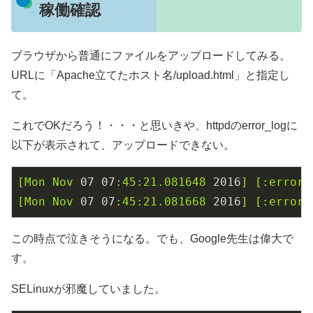
稼働確認
ブラウザから普通にファイルをアップロードしてみる。
URLに「Apache立てたホスト名/upload.html」と指定し
て。
これでOKだろう！・・・と思いきや、httpdのerror_logに
以下が表示されて、アップロードできない。
[Mon
Nov
07
07
:45:21.081648
2016
]
[:error]
[Mon
Nov
07
07
:45:21.081668
2016
]
[:error]
この時点で泣きそうになる。でも、Google先生は偉大で
す。
SELinuxが邪魔していました。