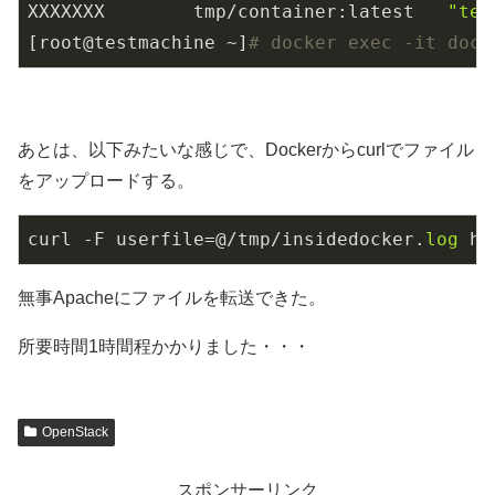
XXXXXXX        tmp/container:latest   
"tes
[root@testmachine ~]
# docker exec -it dock
あとは、以下みたいな感じで、Dockerからcurlでファイル
をアップロードする。
curl -F userfile=@/tmp/insidedocker.
log
 ht
無事Apacheにファイルを転送できた。
所要時間1時間程かかりました・・・
OpenStack
スポンサーリンク