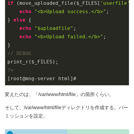
if
 (move_uploaded_file($_FILES[
'userfile'
]
echo
"<b>Upload success.</b>"
;

} 
else
 {

echo
"$uploadfile"
;

echo
"<b>Upload failed.</b>"
;

// DEBUG
?>
[root@mng-server html]#
変えたのは、「/var/www/html/file」の箇所くらい。
そして、/var/www/html/fileディレクトリを作成する。パー
ミッションを設定。