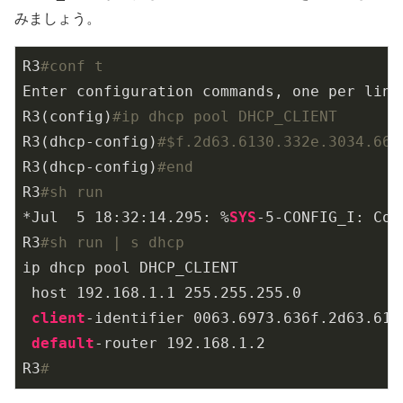
みましょう。
R3
#conf t
Enter configuration commands, one per line
R3(config)
#ip dhcp pool DHCP_CLIENT
R3(dhcp-config)
#$f.2d63.6130.332e.3034.666
R3(dhcp-config)
#end
R3
#sh run
*Jul  
5
18
:
32
:
14.295
: %
SYS
-5
-CONFIG_I: Con
R3
#sh run | s dhcp
ip dhcp pool DHCP_CLIENT

 host 
192.168
.1
.1
255.255
.255
.0
client
-identifier 
0063.6973
.636
f
.2
d63
.613
default
-router 
192.168
.1
.2
R3
#