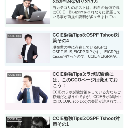
の効率的な切り分け方
当カテゴリのポストは、独自の勉強で既
にCCIE Blueprintをそれなりに網羅して
いる事が前提の説明が多々含まれていま
す。分からない用語等が出てきた場合
は、Workbook等を勉強して戻ってきてく
ださい。 L2の勉強はCC...
CCIE勉強Tips8:OSPF Tshoot対
CCIE Tips
策その4
現在世の中に存在しているIGPは
OSPF,IS-IS,EIGRP,RIPです。 EIGRPは
Ciscoが作ったので、CCIEもEIGRPがメ
インなのでは？と思われる方もいるかも
しれません。 私の感覚では、OSPFの方
が若干重みが...
CCIE勉強Tips3:ラボ試験前に
CCIE Tips
は、このCCOページは覚えてお
こう！
CCIEのラボ試験対策をしている方ならご
存知だと思うのですが、CCIEラボ試験中
にはCCO(Cisco Doc)の参照が許されてい
ます。これを有効に使わない手はありま
せん。 このCCO、TshootやConfigの問題
そのものを解く為...
CCIE勉強Tips5:OSPF Tshoot対
CCIE Tips
策その1