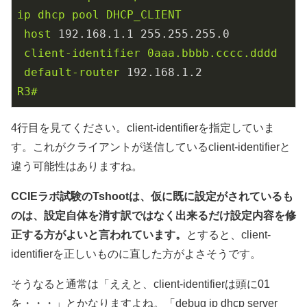
ip
dhcp
pool
DHCP_CLIENT
host
192.168
.1
.1
255.255
.255
.0
client-identifier
0aaa.bbbb.cccc.dddd
default-router
192.168
.1
.2
R3#
4行目を見てください。client-identifierを指定していま
す。これがクライアントが送信しているclient-identifierと
違う可能性はありますね。
CCIEラボ試験のTshootは、仮に既に設定がされているも
のは、設定自体を消す訳ではなく出来るだけ設定内容を修
正する方がよいと言われています。
とすると、client-
identifierを正しいものに直した方がよさそうです。
そうなると通常は「ええと、client-identifierは頭に01
を・・・」とかなりますよね。「debug ip dhcp server