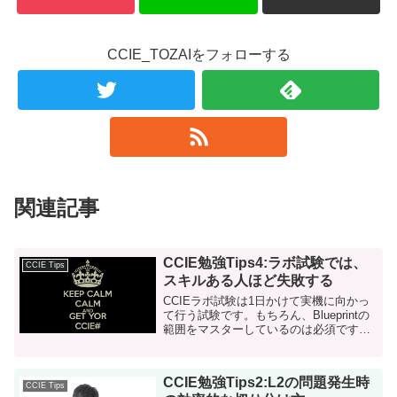
CCIE_TOZAIをフォローする
関連記事
CCIE勉強Tips4:ラボ試験では、
CCIE Tips
スキルある人ほど失敗する
CCIEラボ試験は1日かけて実機に向かっ
て行う試験です。もちろん、Blueprintの
範囲をマスターしているのは必須です
が、それ以外にも必要なスキルがありま
す。 それは、「試験中の集中力」と「簡
単な問題にも全力で取り組む姿勢」で
CCIE勉強Tips2:L2の問題発生時
す。 ...
CCIE Tips