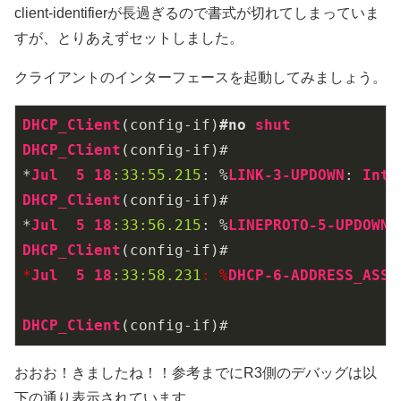
client-identifierが長過ぎるので書式が切れてしまっていま
すが、とりあえずセットしました。
クライアントのインターフェースを起動してみましょう。
DHCP_Client
(config-if)
#no
shut
DHCP_Client
(config-if)#

*
Jul
5
18
:33
:55.215
: %
LINK-3-UPDOWN
: 
Inte
DHCP_Client
(config-if)#

*
Jul
5
18
:33
:56.215
: %
LINEPROTO-5-UPDOWN
:
DHCP_Client
*
Jul
5
18
:33
:58.231
: %
DHCP-6-ADDRESS_ASSI
DHCP_Client
(config-if)#
おおお！きましたね！！参考までにR3側のデバッグは以
下の通り表示されています。