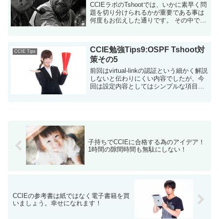
CCIEラボのTshootでは、いかに素早く問
題を切り分けられるかが重要である事は
何度もお伝えした通りです。 その中でも
OSPFは大変です。 パラメーターが非常
に多いので問題の切り分けに苦労しま
す。 別の記事でも紹介しまし...
CCIE勉強Tips9:OSPF Tshoot対
CCIE Tips
策その5
前回はvirtual-linkの認証という細かく解説
しないと伝わりにくい内容でしたが、今
回は設定内容としてはシンプルな項目を
並べてみました。（問題個所の切り分け
が簡単というわけではありません）
11.stubフラグがマッチしていない 例...
子持ちでCCIEに合格する為のアイデア！
1時間の隙間時間も無駄にしない！
CCIEの参考書は紙ではなく電子書籍を買
いましょう。幸せになれます！