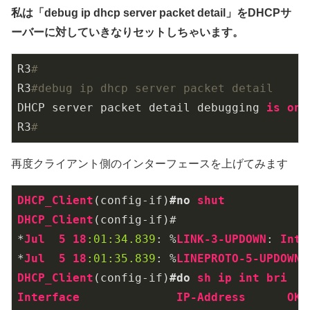
私は「debug ip dhcp server packet detail」をDHCPサ
ーバーに対していきなりセットしちゃいます。
R3
#
R3
#debug ip dhcp server packet detail
DHCP server packet detail debugging 
is
on
.

R3
#
再度クライアント側のインターフェースを上げてみます
DHCP_Client
(config-if)
#no
shut
DHCP_Client
(config-if)#

*
Jul
5
18
:01
:34.839
: %
LINK-3-UPDOWN
: 
Inte
*
Jul
5
18
:01
:35.839
: %
LINEPROTO-5-UPDOWN
:
DHCP_Client
(config-if)
#do
sh
ip
int
bri
Interface
IP-Address
OK
?