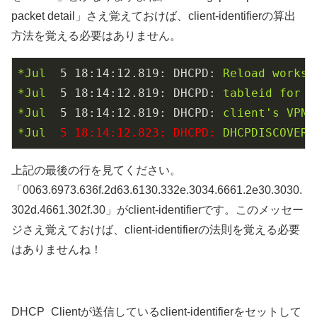
packet detail」さえ覚えておけば、client-identifierの算出
方法を覚える必要はありません。
*Jul
5 18:14:12.819: DHCPD:
Reload
worksp
*Jul
5 18:14:12.819: DHCPD:
tableid
for
1
*Jul
5 18:14:12.819: DHCPD:
client's
VPN
*Jul
5 18:14:12.823: DHCPD:
DHCPDISCOVER
上記の最後の行を見てください。
「0063.6973.636f.2d63.6130.332e.3034.6661.2e30.3030.
302d.4661.302f.30」がclient-identifierです。このメッセー
ジさえ覚えておけば、client-identifierの法則を覚える必要
はありませんね！
DHCP_Clientが送信しているclient-identifierをセットして