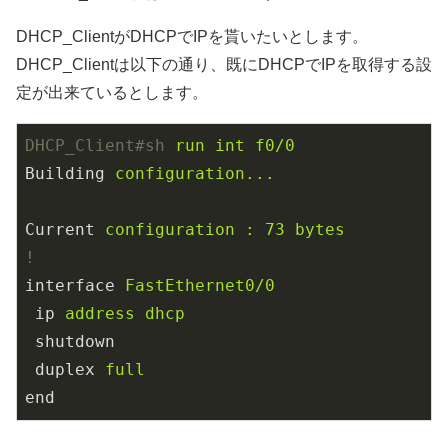
DHCP_ClientがDHCPでIPを貰いたいとします。
DHCP_Clientは以下の通り、既にDHCPでIPを取得する設
定が出来ているとします。
DHCP_Client#sh
run int f0/0
Building
configuration...
Current
configuration : 73 bytes
!
interface
FastEthernet0/0
ip
address dhcp
shutdown
duplex
full
end