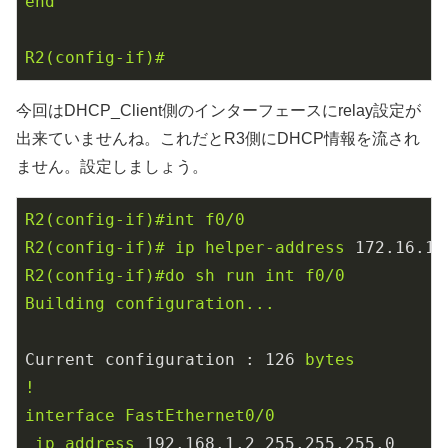
end
R2(config-if)#
今回はDHCP_Client側のインターフェースにrelay設定が
出来ていませんね。これだとR3側にDHCP情報を流され
ません。設定しましょう。
R2(config-if)#int
f0/0
R2(config-if)#
ip
helper-address
172.16
.1
.
R2(config-if)#do
sh
run
int
f0/0
Building
configuration...
Current configuration :
126
bytes
!
interface
FastEthernet0/0
ip
address
192.168
.1
.2
255.255
.255
.0