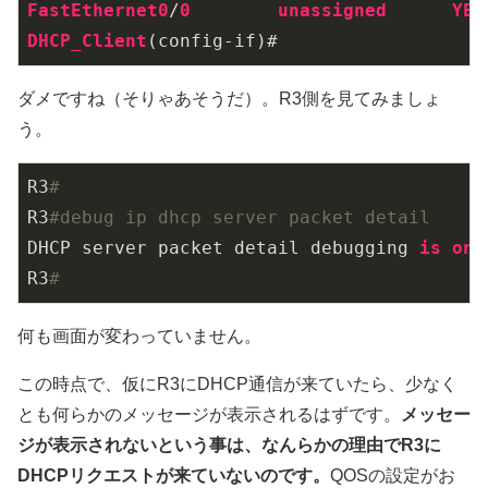
FastEthernet0
/
0
unassigned
YES
DHCP_Client
(config-if)#
ダメですね（そりゃあそうだ）。R3側を見てみましょ
う。
R3
#
R3
#debug ip dhcp server packet detail
DHCP server packet detail debugging 
is
on
.

R3
#
何も画面が変わっていません。
この時点で、仮にR3にDHCP通信が来ていたら、少なく
とも何らかのメッセージが表示されるはずです。
メッセー
ジが表示されないという事は、なんらかの理由でR3に
DHCPリクエストが来ていないのです。
QOSの設定がお