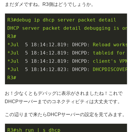
まだダメですね。R3側はどうでしょうか。
R3#debug
ip
dhcp
server
packet
detail
DHCP
server
packet
detail
debugging
is
on.
R3#
*Jul
5 18:14:12.819: DHCPD:
Reload
worksp
*Jul
5 18:14:12.819: DHCPD:
tableid
for
1
*Jul
5 18:14:12.819: DHCPD:
client's
VPN
*Jul
5 18:14:12.823: DHCPD:
DHCPDISCOVER
R3#
お！少なくともデバッグに表示がされましたね！これで
DHCPサーバーまでのコネクティビティは大丈夫です。
この辺りまで来たらDHCPサーバーの設定を見てみます。
R3#sh
run
|
s
dhcp