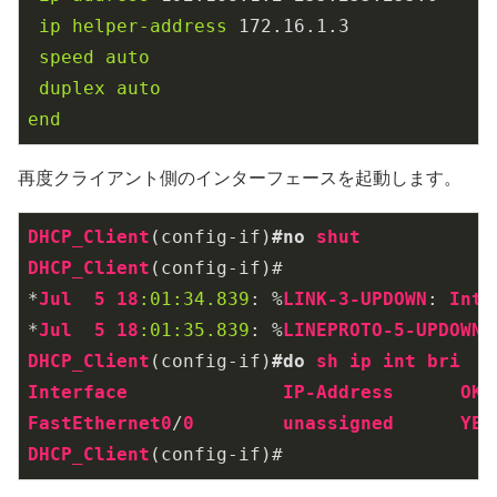
ip
helper-address
172.16
.1
.3
speed
auto
duplex
auto
end
再度クライアント側のインターフェースを起動します。
DHCP_Client
(config-if)
#no
shut
DHCP_Client
(config-if)#

*
Jul
5
18
:01
:34.839
: %
LINK-3-UPDOWN
: 
Inte
*
Jul
5
18
:01
:35.839
: %
LINEPROTO-5-UPDOWN
:
DHCP_Client
(config-if)
#do
sh
ip
int
bri
Interface
IP-Address
OK
?
FastEthernet0
/
0
unassigned
YES
DHCP_Client
(config-if)#