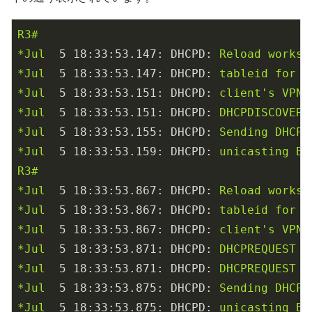
R3#
*Jul
5 18:33:53.147: DHCPD:
Reload
worksp
*Jul
5 18:33:53.147: DHCPD:
tableid
for
1
*Jul
5 18:33:53.151: DHCPD:
client's
VPN
*Jul
5 18:33:53.151: DHCPD:
DHCPDISCOVER
*Jul
5 18:33:53.155: DHCPD:
Sending
DHCPO
*Jul
5 18:33:53.159: DHCPD:
unicasting
BO
R3#
*Jul
5 18:33:53.867: DHCPD:
Reload
worksp
*Jul
5 18:33:53.867: DHCPD:
tableid
for
1
*Jul
5 18:33:53.867: DHCPD:
client's
VPN
*Jul
5 18:33:53.871: DHCPD:
DHCPREQUEST
r
*Jul
5 18:33:53.871: DHCPD:
DHCPREQUEST
r
*Jul
5 18:33:53.875: DHCPD:
Sending
DHCPA
*Jul
5 18:33:53.875: DHCPD:
unicasting
BO