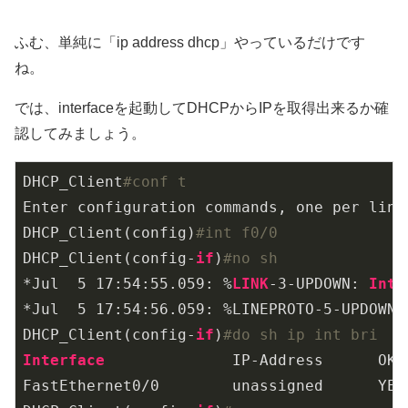
ふむ、単純に「ip address dhcp」やっているだけです
ね。
では、interfaceを起動してDHCPからIPを取得出来るか確
認してみましょう。
DHCP_Client
#conf t
Enter configuration commands, one per line
DHCP_Client(config)
#int f0/0
DHCP_Client(config-
if
)
#no sh
*Jul  
5
17
:
54
:
55.059
: %
LINK
-3
-UPDOWN: 
Inte
*Jul  
5
17
:
54
:
56.059
: %LINEPROTO
-5
-UPDOWN:
DHCP_Client(config-
if
)
#do sh ip int bri
Interface
              IP-Address      OK?
FastEthernet0/
0
        unassigned      YES