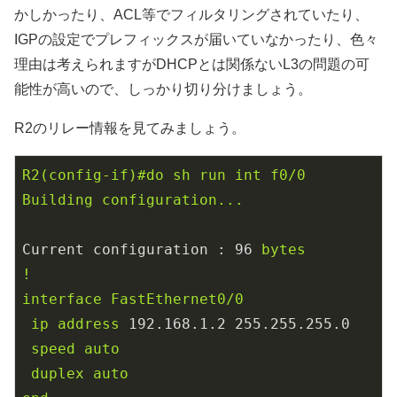
かしかったり、ACL等でフィルタリングされていたり、
IGPの設定でプレフィックスが届いていなかったり、色々
理由は考えられますがDHCPとは関係ないL3の問題の可
能性が高いので、しっかり切り分けましょう。
R2のリレー情報を見てみましょう。
R2(config-if)#do
sh
run
int
f0/0
Building
configuration...
Current configuration :
96
bytes
!
interface
FastEthernet0/0
ip
address
192.168
.1
.2
255.255
.255
.0
speed
auto
duplex
auto