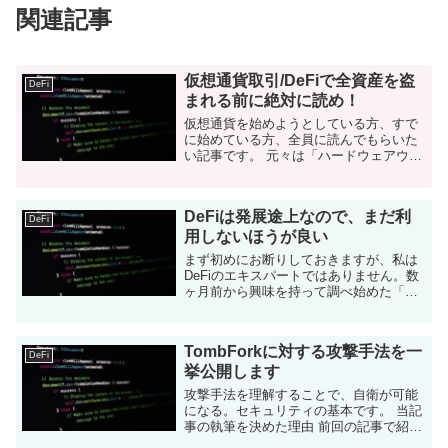
関連記事
仮想通貨取引/DeFiで全資産を盗
DeFi
まれる前に絶対に読め！
仮想通貨を始めようとしている方、すで
に始めている方、全員に読んでもらいた
い記事です。 元々は「ハードウェアウォ
レットを使ってるからって100%安全じゃ
ないよ」を伝える記事だったのですが、
仮想通貨取引/DeFiのリスク全般の記...
DeFiは発展途上なので、まだ利
DeFi
用しないほうが良い
まず初めにお断りしておきますが、私は
DeFiのエキスパートではありません。数
ヶ月前から興味を持って調べ始めた「ほ
ぼ素人」です。 なので、この記事を書く
ことで、より知識を持っている方から指
摘や批判を受けることも覚悟していま
TombForkに対する攻撃手法を一
す。 ...
DeFi
挙公開します
攻撃手法を理解することで、自衛が可能
になる。セキュリティの基本です。 当記
事の執筆を決めた理由 前回の記事で紹介
したとおり、TombForkが盛り上がってた