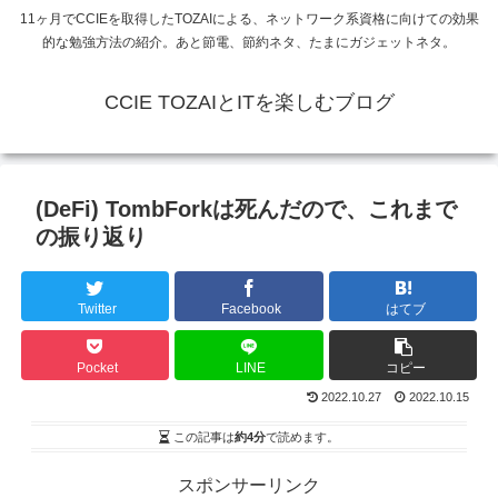
11ヶ月でCCIEを取得したTOZAIによる、ネットワーク系資格に向けての効果
的な勉強方法の紹介。あと節電、節約ネタ、たまにガジェットネタ。
CCIE TOZAIとITを楽しむブログ
(DeFi) TombForkは死んだので、これまで
の振り返り
Twitter
Facebook
はてブ
Pocket
LINE
コピー
2022.10.27
2022.10.15
この記事は
約4分
で読めます。
スポンサーリンク