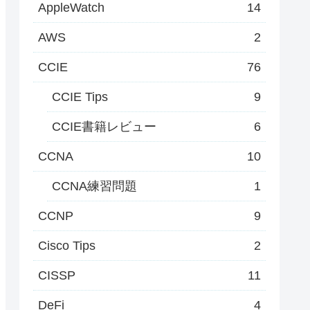
AppleWatch
14
AWS
2
CCIE
76
CCIE Tips
9
CCIE書籍レビュー
6
CCNA
10
CCNA練習問題
1
CCNP
9
Cisco Tips
2
CISSP
11
DeFi
4