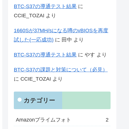
BTC-S37の導通テスト結果
に
CCIE_TOZAI
より
1660Sが37MH/sになる噂のvBIOSを再度
試した(一応成功)
に
田中
より
BTC-S37の導通テスト結果
に
やす
より
BTC-S37の課題と対策について（必見）
に
CCIE_TOZAI
より
カテゴリー
Amazonプライムフォト
2