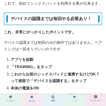
これで、初めてシックスパッドを利用する事が出来ます。
デバイスの認識までは毎回やる必要あり！
これ、非常にがっかりしたポイントです。
デバイス認識までは初回のみの操作ではありません。ペア
リングは一回きりでいいのですが
アプリを起動
「TRAINING」をタップ
これからお前のシックスパッドと連携するけどOK？
って画面で「デバイスを認識する」をタップ
本体の電源をON
デバイスを認識しています・・・認識出来ました
メニュー
ホーム
検索
トップ
サイドバー
（10秒くらいかかる）