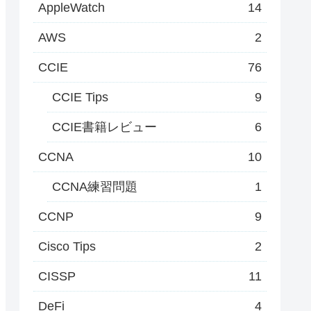
AppleWatch
14
AWS
2
CCIE
76
CCIE Tips
9
CCIE書籍レビュー
6
CCNA
10
CCNA練習問題
1
CCNP
9
Cisco Tips
2
CISSP
11
DeFi
4