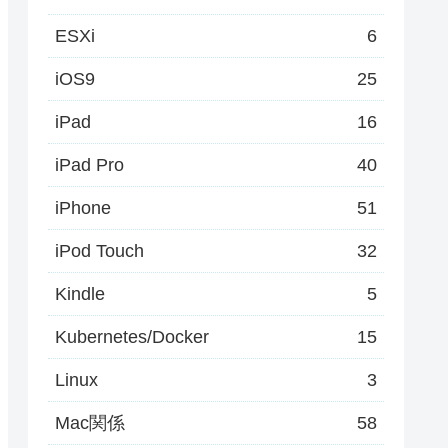
ESXi
6
iOS9
25
iPad
16
iPad Pro
40
iPhone
51
iPod Touch
32
Kindle
5
Kubernetes/Docker
15
Linux
3
Mac関係
58