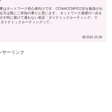
？
事はネットワーク初心者向けです。CCNA/CCNP/CCIEを勉強され
る方は既にご存知の事だと思います。 ネットワーク基礎の一歩を
出す時に避けて通れない単語「ダイナミックルーティング」で
 ダイナミックルーティングって...
2015.10.28
ンサーリンク