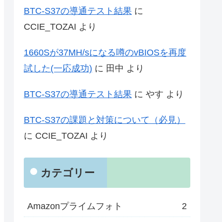
BTC-S37の導通テスト結果
に
CCIE_TOZAI
より
1660Sが37MH/sになる噂のvBIOSを再度
試した(一応成功)
に
田中
より
BTC-S37の導通テスト結果
に
やす
より
BTC-S37の課題と対策について（必見）
に
CCIE_TOZAI
より
カテゴリー
Amazonプライムフォト
2